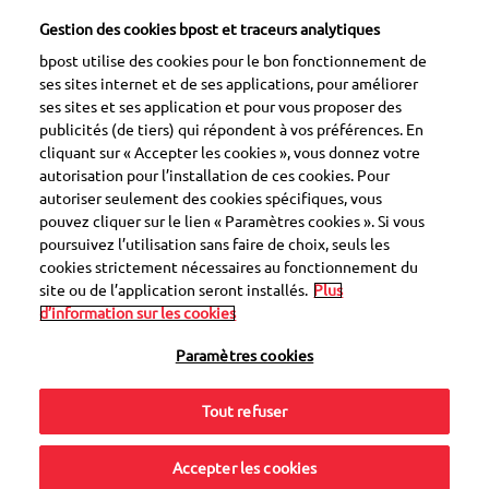
FR
Gestion des cookies bpost et traceurs analytiques
Suivez tous vos colis dans une seule app
Afficher
My bpost
bpost utilise des cookies pour le bon fonctionnement de
Gratuit - sur Google Play
ses sites internet et de ses applications, pour améliorer
ses sites et ses application et pour vous proposer des
publicités (de tiers) qui répondent à vos préférences. En
cliquant sur « Accepter les cookies », vous donnez votre
Suivez votre
autorisation pour l’installation de ces cookies. Pour
autoriser seulement des cookies spécifiques, vous
envoi
pouvez cliquer sur le lien « Paramètres cookies ». Si vous
poursuivez l’utilisation sans faire de choix, seuls les
cookies strictement nécessaires au fonctionnement du
Réduisons ensemble les émissions de CO
?
2
site ou de l’application seront installés.
Plus
d’information sur les cookies
Consultez nos astuces
Paramètres cookies
Tout refuser
Suivez votre envoi
Code-barres
Accepter les cookies